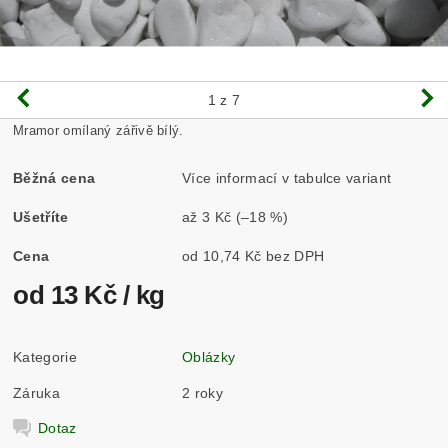
1
z 7
Mramor omílaný zářivě bílý.
Běžná cena
Více informací v tabulce variant
Ušetříte
až
3 Kč
(–18 %)
Cena
od 10,74 Kč bez DPH
od 13 Kč
/ kg
Kategorie
Oblázky
Záruka
2 roky
Dotaz