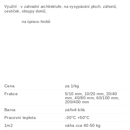
Využití : v zahradní architektuře, na vysypávání ploch, záhonů,
cestiček, obsypy domů,
na úpravu hrobů
Cena
za 1/kg
Frakce
5/10 mm, 10/20 mm, 20/40
mm, 40/80 mm, 60/100 mm,
200/400 mm
Barva
zářivě bílá
Pracovní teplota
-30°C +50°C
1m2
váha cca 40-50 kg