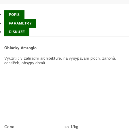
POPIS
PARAMETRY
DISKUZE
Oblázky Amrogio
Využití : v zahradní architektuře, na vysypávání ploch, záhonů,
cestiček, obsypy domů
Cena
za 1/kg