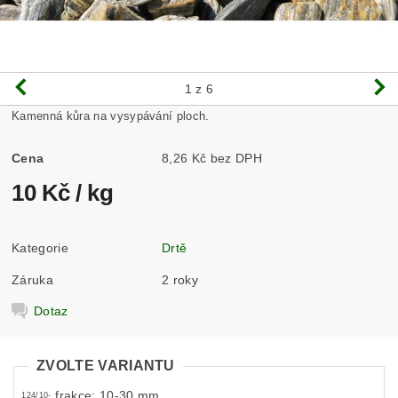
1
z 6
Kamenná kůra na vysypávání ploch.
Cena
8,26 Kč bez DPH
10 Kč
/ kg
Kategorie
Drtě
Záruka
2 roky
Dotaz
ZVOLTE VARIANTU
frakce: 10-30 mm
124/10-