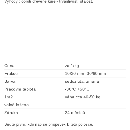
Výhody : oproti dřevěné kůře - trvanlivost, stálost,
Cena
za 1/kg
Frakce
10/30 mm, 30/60 mm
Barva
šedožlutá, žíhaná
Pracovní teplota
-30°C +50°C
1m2
váha cca 40-50 kg
volně loženo
Záruka
24 měsíců
Buďte první, kdo napíše příspěvek k této položce.