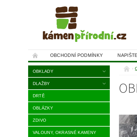
OBCHODNÍ PODMÍNKY
NAPIŠT
OBKLADY
OB
DLAŽBY
DRTĚ
OBLÁZKY
ZDIVO
VALOUNY, OKRASNÉ KAMENY