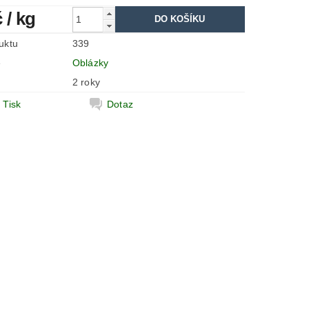
č
/ kg
uktu
339
e
Oblázky
2 roky
Tisk
Dotaz