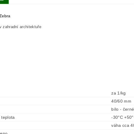
Zebra
 v zahradní architektuře
za 1/kg
40/60 mm
bílo - čern
 teplota
-30°C +50
váha cca 4
ženo