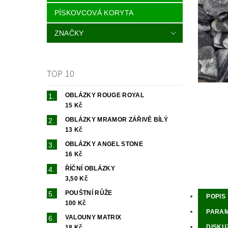
PÍSKOVCOVÁ KORYTA
ZNAČKY
TOP 10
OBLÁZKY ROUGE ROYAL
15 Kč
OBLÁZKY MRAMOR ZÁŘIVĚ BÍLÝ
13 Kč
OBLÁZKY ANGEL STONE
16 Kč
ŘÍČNÍ OBLÁZKY
3,50 Kč
POUŠTNÍ RŮŽE
POPIS
100 Kč
PARA
VALOUNY MATRIX
DISKU
18 Kč