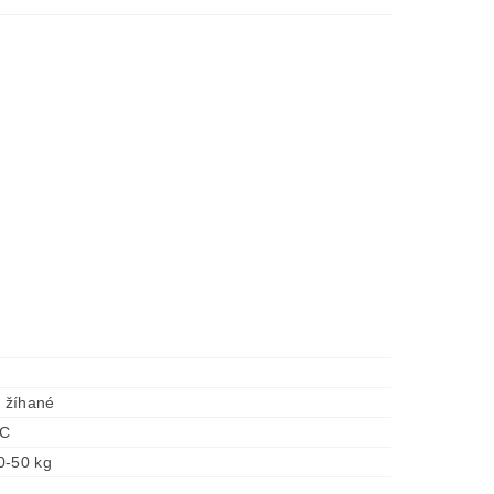
é žíhané
°C
0-50 kg