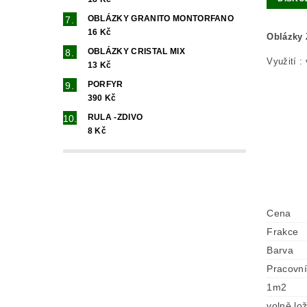
OBLÁZKY GRANITO MONTORFANO
16 Kč
Oblázky 
OBLÁZKY CRISTAL MIX
Využití :
13 Kč
PORFYR
390 Kč
RULA -ZDIVO
8 Kč
Cena
Frakce
Barva
Pracovní
1m2
volně lo