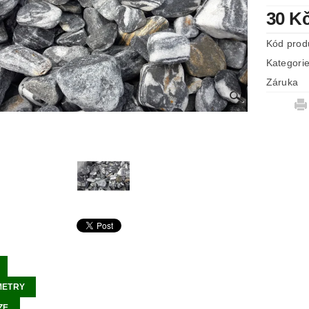
30 K
Kód prod
Kategori
Záruka
METRY
ZE