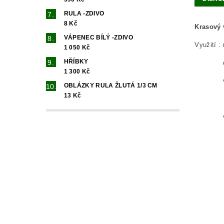
RULA -ZDIVO
8 Kč
Krasový 
VÁPENEC BÍLÝ -ZDIVO
Využití :
1 050 Kč
HŘÍBKY
díry lz
1 300 Kč
vhodný d
OBLÁZKY RULA ŽLUTÁ 1/3 CM
13 Kč
do akv
velmi o