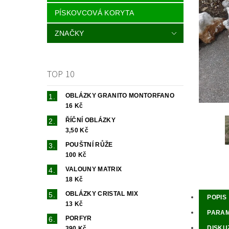
PÍSKOVCOVÁ KORYTA
ZNAČKY
TOP 10
OBLÁZKY GRANITO MONTORFANO
16 Kč
ŘÍČNÍ OBLÁZKY
3,50 Kč
POUŠTNÍ RŮŽE
100 Kč
VALOUNY MATRIX
18 Kč
OBLÁZKY CRISTAL MIX
POPIS
13 Kč
PARA
PORFYR
DISKU
390 Kč