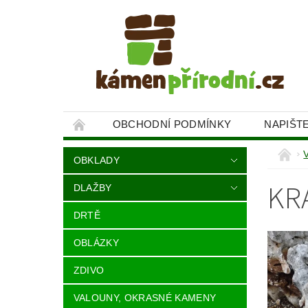
OBCHODNÍ PODMÍNKY
NAPIŠT
OBKLADY
KR
DLAŽBY
DRTĚ
OBLÁZKY
ZDIVO
VALOUNY, OKRASNÉ KAMENY