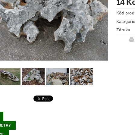
14 K
Kód prod
Kategori
Záruka
METRY
ZE