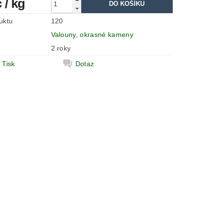
č
/ kg
uktu
120
e
Valouny, okrasné kameny
2 roky
Tisk
Dotaz