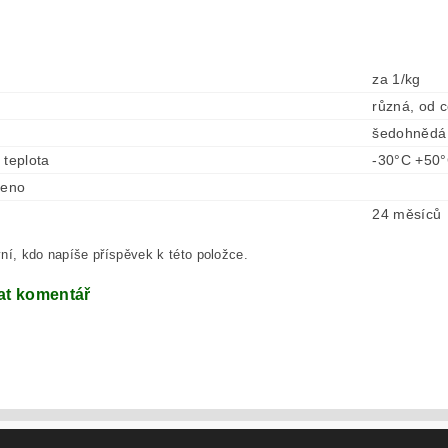
za 1/kg
různá, od c
šedohnědá
 teplota
-30°C +50
ženo
24 měsíců
ní, kdo napíše příspěvek k této položce.
at komentář