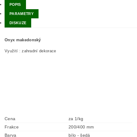
POPIS
PARAMETRY
DISKUZE
Onyx makedonský
Využití : zahradní dekorace
Cena
za 1/kg
Frakce
200/400 mm
Barva
bílo - šedá