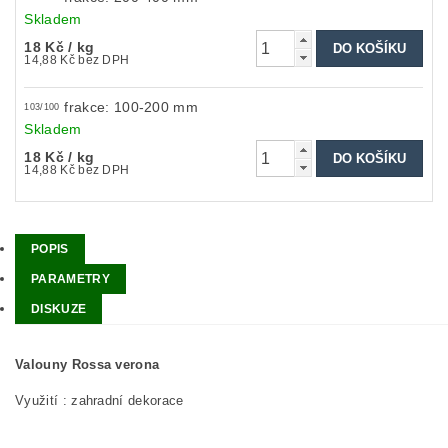
Skladem
18 Kč
/ kg
14,88 Kč bez DPH
frakce: 100-200 mm
103/100
Skladem
18 Kč
/ kg
14,88 Kč bez DPH
POPIS
PARAMETRY
DISKUZE
Valouny Rossa verona
Využití : zahradní dekorace