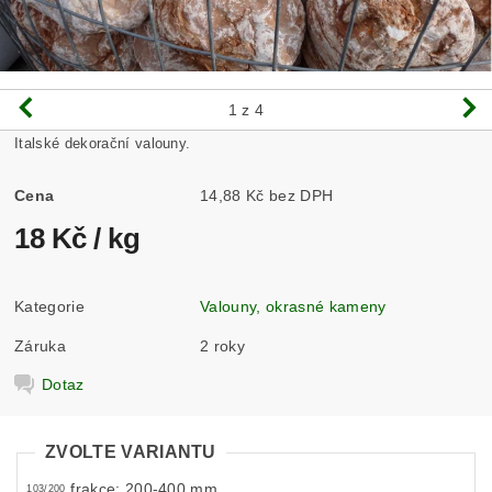
1
z 4
Italské dekorační valouny.
Cena
14,88 Kč bez DPH
18 Kč
/ kg
Kategorie
Valouny, okrasné kameny
Záruka
2 roky
Dotaz
ZVOLTE VARIANTU
frakce: 200-400 mm
103/200