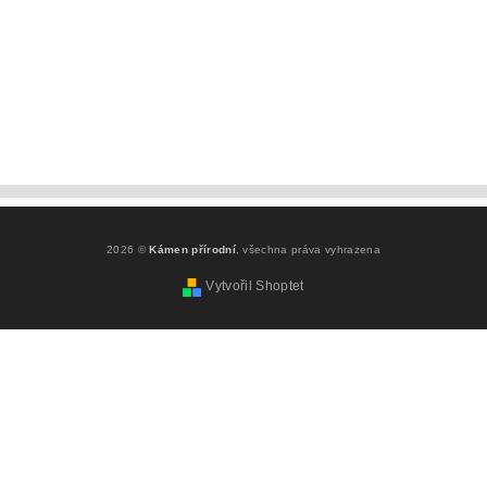
2026 ©
Kámen přírodní
, všechna práva vyhrazena
Vytvořil Shoptet