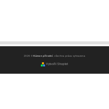
2026 ©
Kámen přírodní
, všechna práva vyhrazena
Vytvořil Shoptet