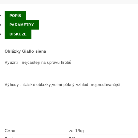
POPIS
PARAMETRY
DISKUZE
Oblázky Giallo siena
Využití : nejčastěji na úpravu hrobů
Výhody : italské oblázky,velmi pěkný vzhled, nejprodávanější,
Cena
za 1/kg